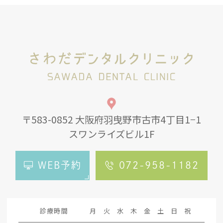
〒583-0852 大阪府羽曳野市古市4丁目1−1
スワンライズビル1F
WEB予約
072-958-1182
診療時間
月
火
水
木
金
土
日
祝