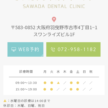
〒583-0852 大阪府羽曳野市古市4丁目1−1
スワンライズビル1F
WEB予約
072-958-1182
診療時間
月
火
水
木
金
土
日
祝
09:00～13:30
●
●
▲
／
●
●
／
／
15:00～19:00
●
●
／
／
●
●
／
／
▲
：水曜日の診療は14:00まで
休診日：木曜、日曜、祝日